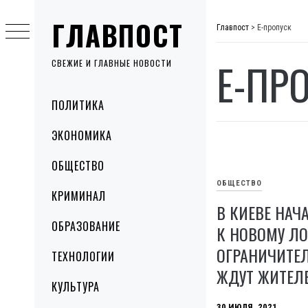
Skip
ГЛАВПОСТ
to
Главпост
>
Е-пропуск
content
Е-ПР
СВЕЖИЕ И ГЛАВНЫЕ НОВОСТИ
Primary
ПОЛИТИКА
Menu
ЭКОНОМИКА
ОБЩЕСТВО
ОБЩЕСТВО
КРИМИНАЛ
В КИЕВЕ НАЧ
ОБРАЗОВАНИЕ
К НОВОМУ ЛО
ОГРАНИЧИТЕ
ТЕХНОЛОГИИ
ЖДУТ ЖИТЕЛ
КУЛЬТУРА
30 ИЮЛЯ, 2021