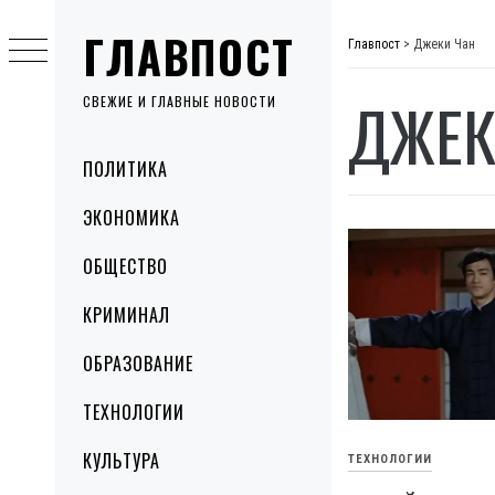
Skip
ГЛАВПОСТ
to
Главпост
>
Джеки Чан
content
ДЖЕК
СВЕЖИЕ И ГЛАВНЫЕ НОВОСТИ
Primary
ПОЛИТИКА
Menu
ЭКОНОМИКА
ОБЩЕСТВО
КРИМИНАЛ
ОБРАЗОВАНИЕ
ТЕХНОЛОГИИ
КУЛЬТУРА
ТЕХНОЛОГИИ