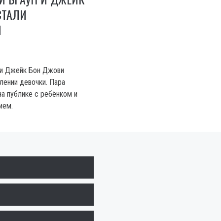
СТАЛИ
И
 и Джейк Бон Джови
лении девочки. Пара
на публике с ребёнком и
ием.