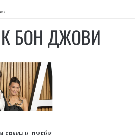
ови
К БОН ДЖОВИ
И БРАУН И ДЖЕЙК