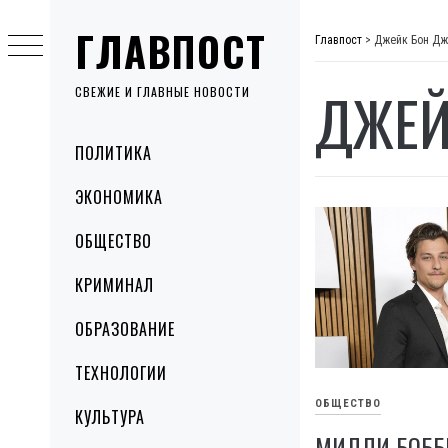
Skip
ГЛАВПОСТ
to
Главпост
>
Джейк Бон Дж
content
ДЖЕЙ
СВЕЖИЕ И ГЛАВНЫЕ НОВОСТИ
Primary
ПОЛИТИКА
Menu
ЭКОНОМИКА
ОБЩЕСТВО
КРИМИНАЛ
ОБРАЗОВАНИЕ
ТЕХНОЛОГИИ
ОБЩЕСТВО
КУЛЬТУРА
МИЛЛИ БОББ