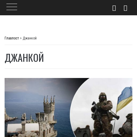
Skip
to
Главпост
>
Джанкой
content
ДЖАНКОЙ