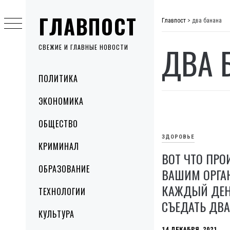
Skip
ГЛАВПОСТ
to
Главпост
>
два банана
content
ДВА 
СВЕЖИЕ И ГЛАВНЫЕ НОВОСТИ
Primary
ПОЛИТИКА
Menu
ЭКОНОМИКА
ОБЩЕСТВО
ЗДОРОВЬЕ
КРИМИНАЛ
ВОТ ЧТО ПРО
ОБРАЗОВАНИЕ
ВАШИМ ОРГА
КАЖДЫЙ ДЕН
ТЕХНОЛОГИИ
СЪЕДАТЬ ДВА
КУЛЬТУРА
14 ДЕКАБРЯ, 2021