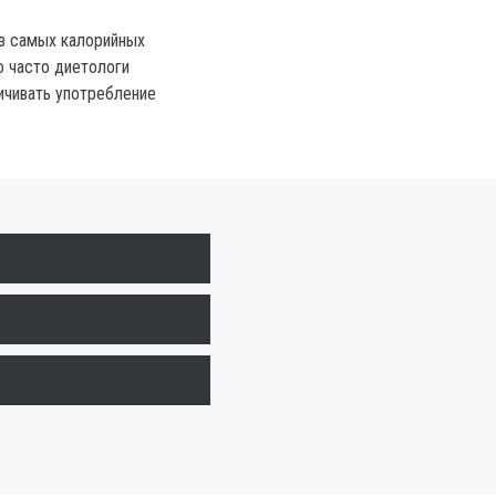
из самых калорийных
о часто диетологи
ичивать употребление