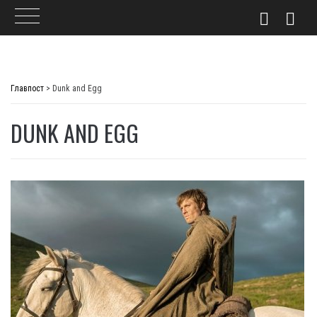
Skip
to
Главпост
>
Dunk and Egg
content
DUNK AND EGG