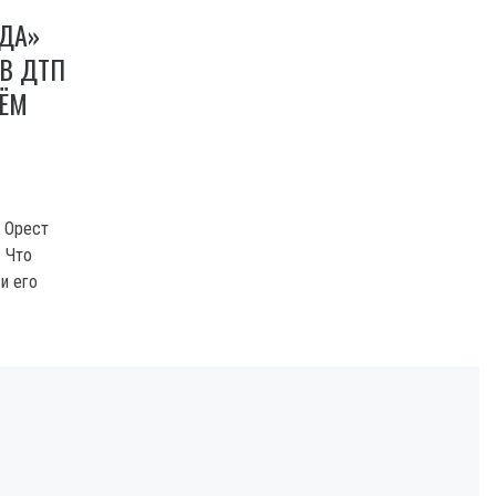
ОДА»
 В ДТП
НЁМ
» Орест
. Что
и его