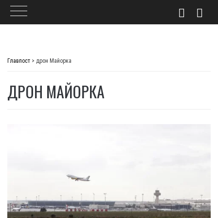
Skip
to
Главпост
>
дрон Майорка
content
ДРОН МАЙОРКА