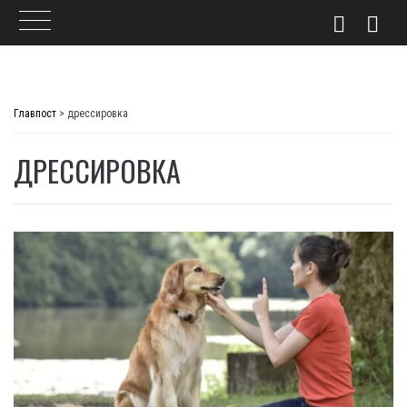
Skip
to
Главпост
>
дрессировка
content
ДРЕССИРОВКА