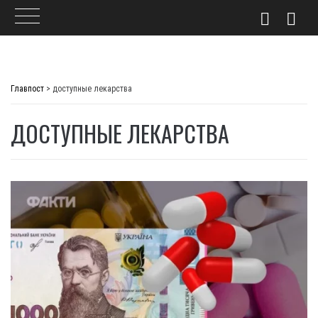
Skip
to
Главпост
>
доступные лекарства
content
ДОСТУПНЫЕ ЛЕКАРСТВА