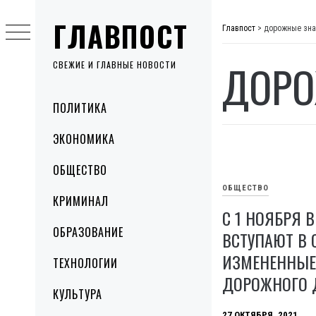
Skip
ГЛАВПОСТ
to
Главпост
>
дорожные зна
content
ДОРО
СВЕЖИЕ И ГЛАВНЫЕ НОВОСТИ
Primary
ПОЛИТИКА
Menu
ЭКОНОМИКА
ОБЩЕСТВО
ОБЩЕСТВО
КРИМИНАЛ
С 1 НОЯБРЯ В
ОБРАЗОВАНИЕ
ВСТУПАЮТ В 
ИЗМЕНЕННЫЕ
ТЕХНОЛОГИИ
ДОРОЖНОГО 
КУЛЬТУРА
27 ОКТЯБРЯ, 2021