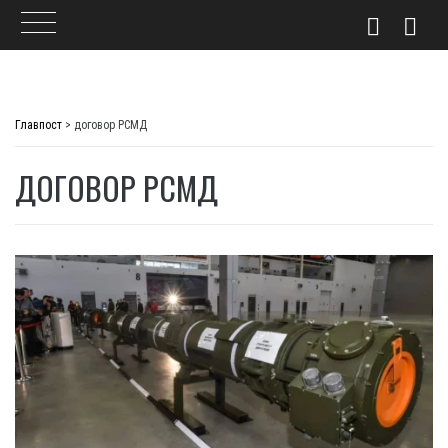
Skip
to
Главпост
>
договор РСМД
content
ДОГОВОР РСМД