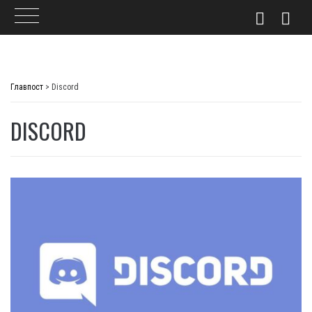
Skip
to
Главпост
>
Discord
content
DISCORD