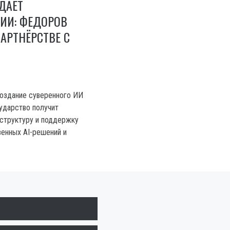
ДАЁТ
ИИ: ФЕДОРОВ
АРТНЁРСТВЕ С
создание суверенного ИИ
сударство получит
структуру и поддержку
венных AI-решений и