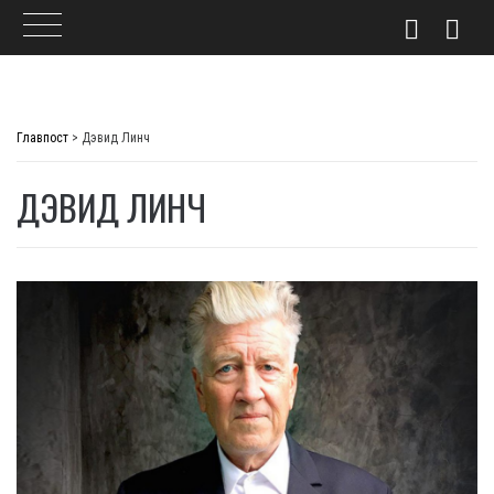
Skip
to
Главпост
>
Дэвид Линч
content
ДЭВИД ЛИНЧ