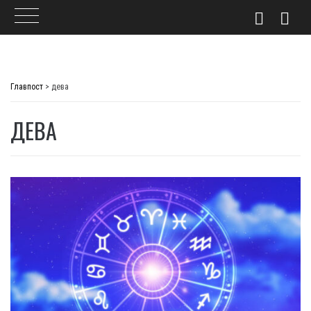
Skip
to
Главпост
>
дева
content
ДЕВА