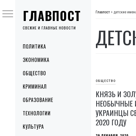
Skip
ГЛАВПОСТ
to
Главпост
>
детские имен
content
ДЕТС
СВЕЖИЕ И ГЛАВНЫЕ НОВОСТИ
Primary
ПОЛИТИКА
Menu
ЭКОНОМИКА
ОБЩЕСТВО
ОБЩЕСТВО
КРИМИНАЛ
КНЯЗЬ И ЗОЛ
ОБРАЗОВАНИЕ
НЕОБЫЧНЫЕ 
УКРАИНЦЫ С
ТЕХНОЛОГИИ
2020 ГОДУ
КУЛЬТУРА
29 ДЕКАБРЯ, 2020