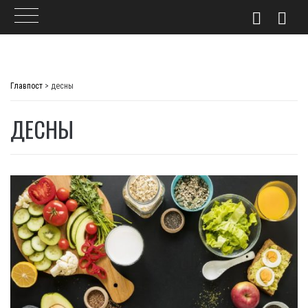
Skip
to
Главпост
>
десны
content
ДЕСНЫ