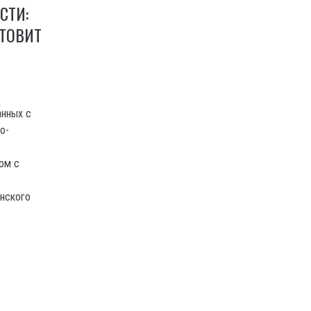
СТИ:
ОТОВИТ
анных с
о-
ом с
нского