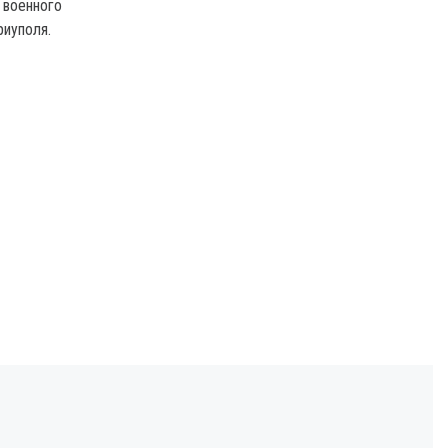
 военного
риуполя.