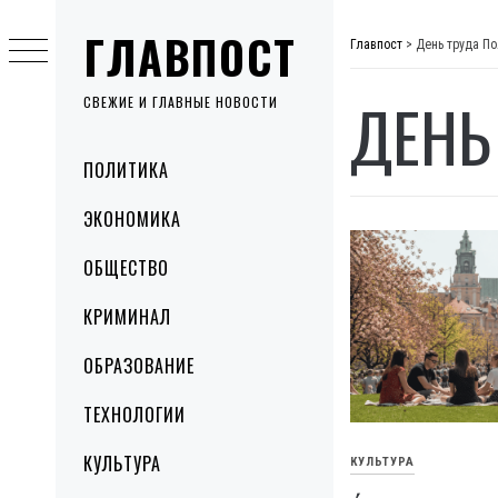
Skip
ГЛАВПОСТ
to
Главпост
>
День труда П
content
ДЕНЬ
СВЕЖИЕ И ГЛАВНЫЕ НОВОСТИ
Primary
ПОЛИТИКА
Menu
ЭКОНОМИКА
ОБЩЕСТВО
КРИМИНАЛ
ОБРАЗОВАНИЕ
ТЕХНОЛОГИИ
КУЛЬТУРА
КУЛЬТУРА