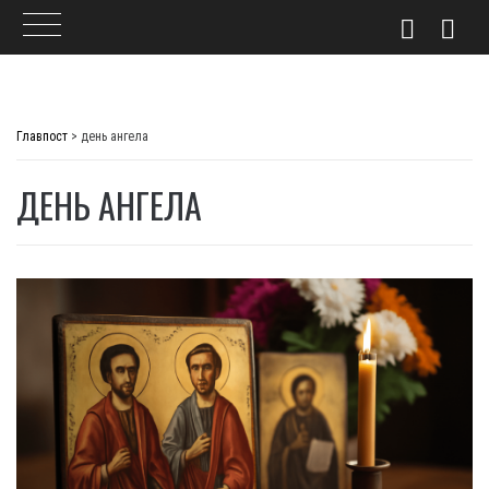
Skip
to
Главпост
>
день ангела
content
ДЕНЬ АНГЕЛА