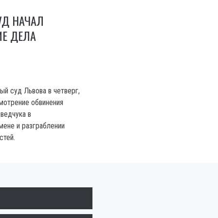
УД НАЧАЛ
ИЕ ДЕЛА
ый суд Львова в четверг,
смотрение обвинения
ведчука в
мене и разграблении
стей.