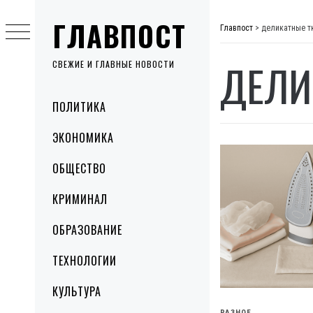
Skip
ГЛАВПОСТ
to
Главпост
>
деликатные т
content
ДЕЛИ
СВЕЖИЕ И ГЛАВНЫЕ НОВОСТИ
Primary
ПОЛИТИКА
Menu
ЭКОНОМИКА
ОБЩЕСТВО
КРИМИНАЛ
ОБРАЗОВАНИЕ
ТЕХНОЛОГИИ
КУЛЬТУРА
РАЗНОЕ