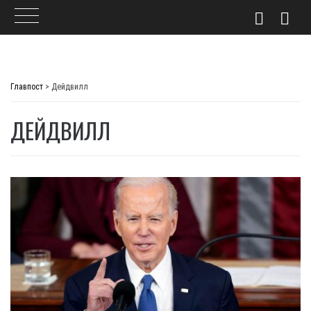
Skip
to
Главпост
>
Дейдвилл
content
ДЕЙДВИЛЛ