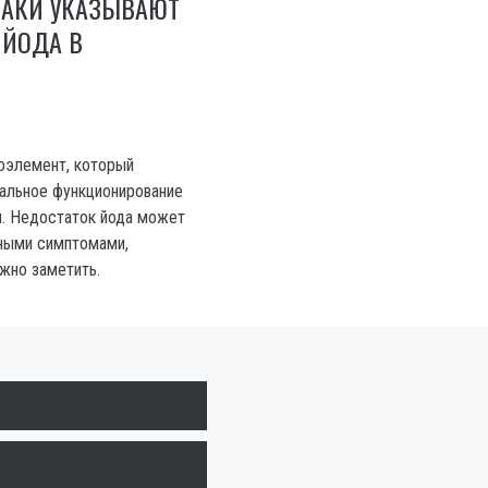
НАКИ УКАЗЫВАЮТ
 ЙОДА В
оэлемент, который
альное функционирование
. Недостаток йода может
ными симптомами,
жно заметить.