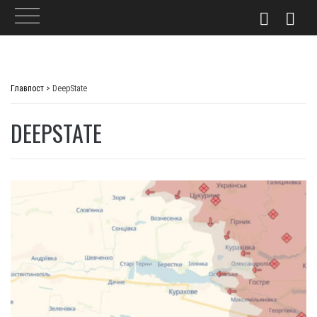
Skip
to
Главпост
>
DeepState
content
DEEPSTATE