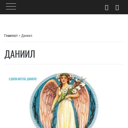
Skip
to
Главпост
>
Даниил
content
ДАНИИЛ