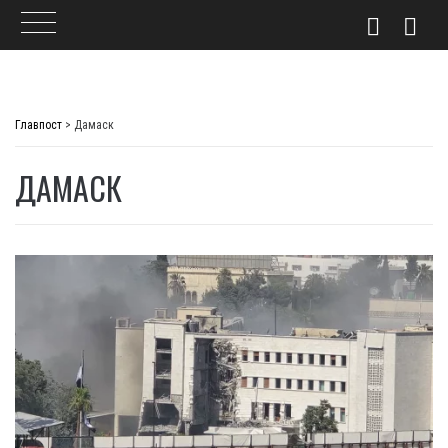
Skip
to
Главпост
>
Дамаск
content
ДАМАСК