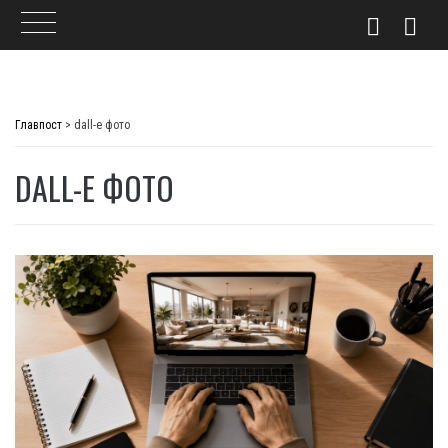
Skip
to
Главпост
>
dall-e фото
content
DALL-E ФОТО