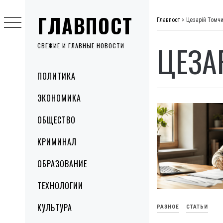
Skip
ГЛАВПОСТ
to
Главпост
>
Цезарій Томч
content
ЦЕЗА
СВЕЖИЕ И ГЛАВНЫЕ НОВОСТИ
Primary
ПОЛИТИКА
Menu
ЭКОНОМИКА
ОБЩЕСТВО
КРИМИНАЛ
ОБРАЗОВАНИЕ
ТЕХНОЛОГИИ
КУЛЬТУРА
РАЗНОЕ
СТАТЬИ