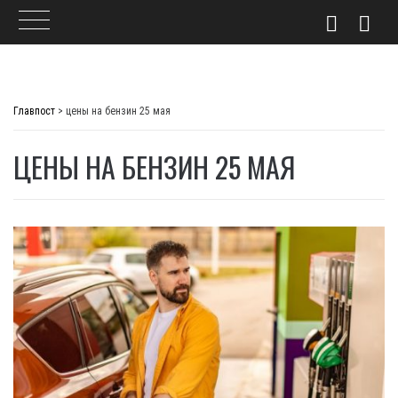
Skip
to
Главпост
>
цены на бензин 25 мая
content
ЦЕНЫ НА БЕНЗИН 25 МАЯ