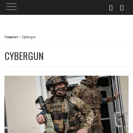
Skip
to
Главпост
>
Cybergun
content
CYBERGUN