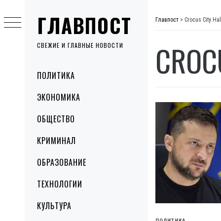
Skip
ГЛАВПОСТ
to
Главпост
>
Crocus City Hal
content
CROCU
СВЕЖИЕ И ГЛАВНЫЕ НОВОСТИ
Primary
ПОЛИТИКА
Menu
ЭКОНОМИКА
ОБЩЕСТВО
КРИМИНАЛ
ОБРАЗОВАНИЕ
ТЕХНОЛОГИИ
КУЛЬТУРА
ПОЛИТИКА