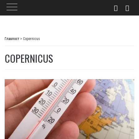
Skip
to
Главпост
>
Copernicus
content
COPERNICUS