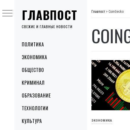
Skip
ГЛАВПОСТ
to
Главпост
>
CoinGecko
content
COIN
СВЕЖИЕ И ГЛАВНЫЕ НОВОСТИ
Primary
ПОЛИТИКА
Menu
ЭКОНОМИКА
ОБЩЕСТВО
КРИМИНАЛ
ОБРАЗОВАНИЕ
ТЕХНОЛОГИИ
КУЛЬТУРА
ЭКОНОМИКА