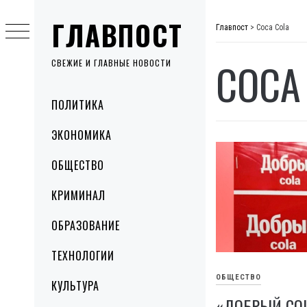
Skip
ГЛАВПОСТ
to
Главпост
>
Coca Cola
content
COCA
СВЕЖИЕ И ГЛАВНЫЕ НОВОСТИ
Primary
ПОЛИТИКА
Menu
ЭКОНОМИКА
ОБЩЕСТВО
КРИМИНАЛ
ОБРАЗОВАНИЕ
ТЕХНОЛОГИИ
ОБЩЕСТВО
КУЛЬТУРА
«ДОБРЫЙ COL