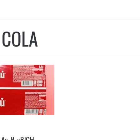
 COLA
A» И «RICH