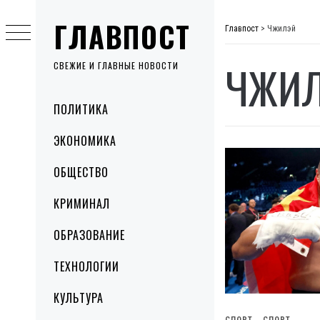
Skip
ГЛАВПОСТ
to
Главпост
>
Чжилэй
content
ЧЖИ
СВЕЖИЕ И ГЛАВНЫЕ НОВОСТИ
Primary
ПОЛИТИКА
Menu
ЭКОНОМИКА
ОБЩЕСТВО
КРИМИНАЛ
ОБРАЗОВАНИЕ
ТЕХНОЛОГИИ
КУЛЬТУРА
СПОРТ
СПОРТ