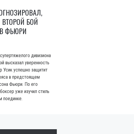
ОГНОЗИРОВАЛ,
 ВТОРОЙ БОЙ
ИВ ФЬЮРИ
 супертяжелого дивизиона
эй высказал уверенность
др Усик успешно защитит
ояса в предстоящем
сона Фьюри. По его
 боксер уже изучил стиль
м поединке.