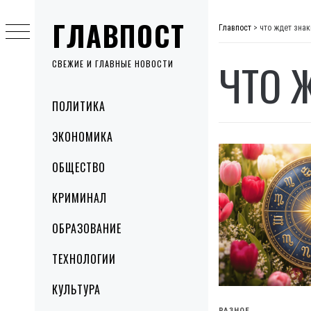
Skip
ГЛАВПОСТ
to
Главпост
>
что ждет знак
content
ЧТО 
СВЕЖИЕ И ГЛАВНЫЕ НОВОСТИ
Primary
ПОЛИТИКА
Menu
ЭКОНОМИКА
ОБЩЕСТВО
КРИМИНАЛ
ОБРАЗОВАНИЕ
ТЕХНОЛОГИИ
КУЛЬТУРА
РАЗНОЕ