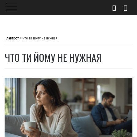
Skip
to
Главпост
>
что ти йому не нужная
content
ЧТО ТИ ЙОМУ НЕ НУЖНАЯ