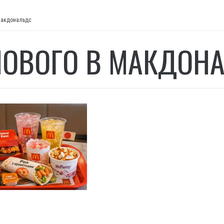
 Макдональдс
НОВОГО В МАКДОН