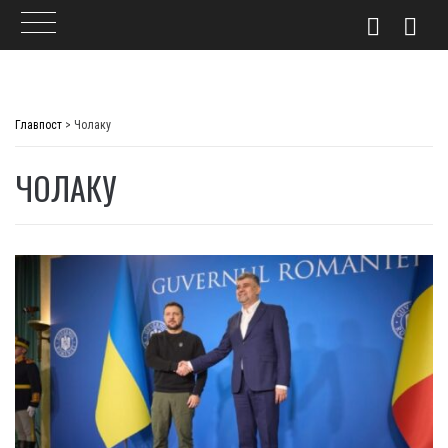
Skip
to
Главпост
>
Чолаку
content
ЧОЛАКУ