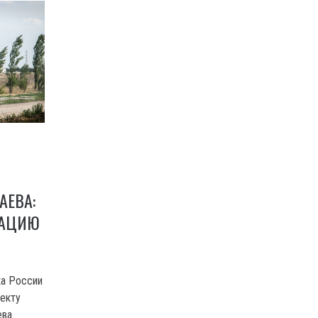
АЕВА:
УАЦИЮ
ка России
екту
ва.