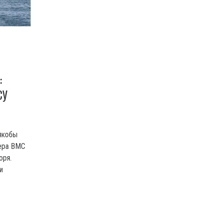
:
СУ
 якобы
тера BMC
оря.
и