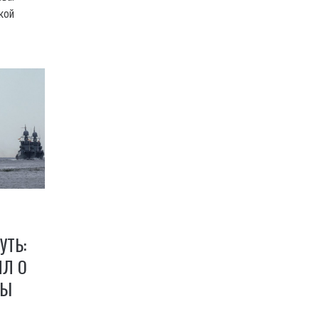
кой
УТЬ:
ИЛ О
ДЫ