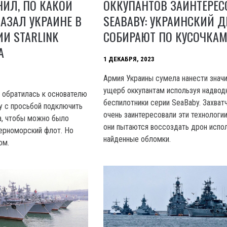
ИЛ, ПО КАКОЙ
ОККУПАНТОВ ЗАИНТЕРЕС
АЗАЛ УКРАИНЕ В
SEABABY: УКРАИНСКИЙ 
И STARLINK
СОБИРАЮТ ПО КУСОЧКА
А
1 ДЕКАБРЯ, 2023
Армия Украины сумела нанести знач
ущерб оккупантам используя надвод
а обратилась к основателю
беспилотники серии SeaBaby. Захват
у с просьбой подключить
очень заинтересовали эти технологии
ма, чтобы можно было
они пытаются воссоздать дрон испо
Черноморский флот. Но
найденные обломки.
ом.