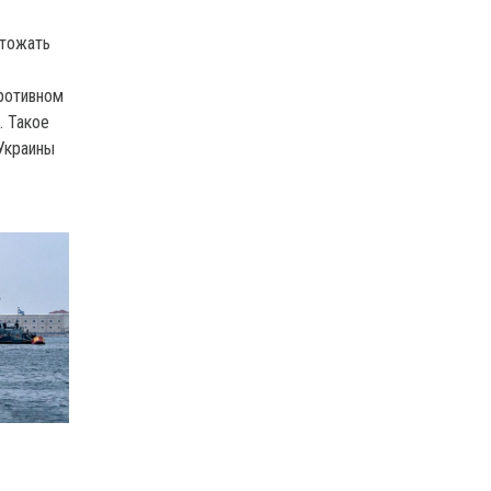
чтожать
противном
. Такое
Украины