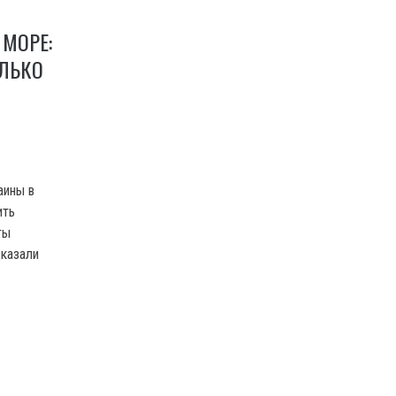
 МОРЕ:
ОЛЬКО
аины в
ить
ты
сказали