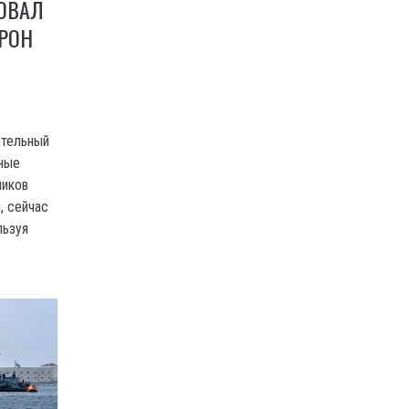
ОВАЛ
ДРОН
М
ительный
ные
чиков
, сейчас
льзуя