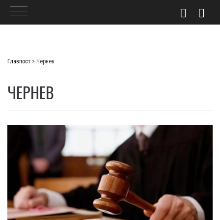
Skip
to
Главпост
>
Чернев
content
ЧЕРНЕВ