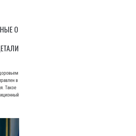
НЫЕ О
ДЕТАЛИ
здоровьем
правлен в
я. Такое
зиционный