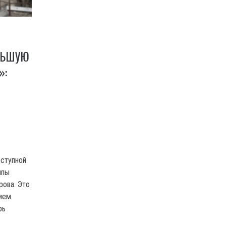
ЛЬШУЮ
»:
еступной
ппы
рова. Это
ием.
рь