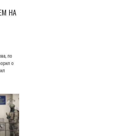
ЕМ НА
ва, по
ворил о
сил