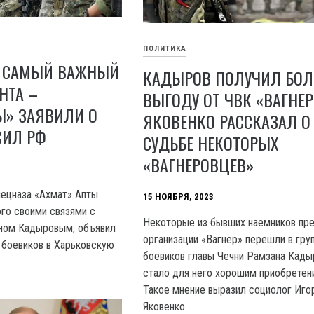
ПОЛИТИКА
 САМЫЙ ВАЖНЫЙ
КАДЫРОВ ПОЛУЧИЛ БО
НТА –
ВЫГОДУ ОТ ЧВК «ВАГНЕР
» ЗАЯВИЛИ О
ЯКОВЕНКО РАССКАЗАЛ О
СИЛ РФ
СУДЬБЕ НЕКОТОРЫХ
«ВАГНЕРОВЦЕВ»
ецназа «Ахмат» Апты
15 НОЯБРЯ, 2023
ого своими связями с
Некоторые из бывших наемников пр
аном Кадыровым, объявил
организации «Вагнер» перешли в гру
 боевиков в Харьковскую
боевиков главы Чечни Рамзана Кады
стало для него хорошим приобретен
Такое мнение выразил социолог Иго
Яковенко.