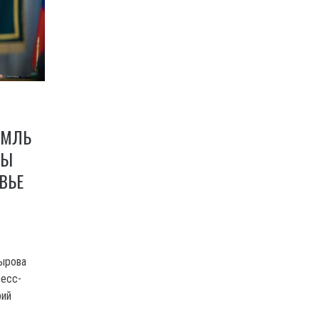
ЕМЛЬ
НЫ
ВЬЕ
дырова
ресс-
рий