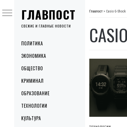
Skip
ГЛАВПОСТ
to
Главпост
>
Casio G-Shock
content
CASI
СВЕЖИЕ И ГЛАВНЫЕ НОВОСТИ
Primary
ПОЛИТИКА
Menu
ЭКОНОМИКА
ОБЩЕСТВО
КРИМИНАЛ
ОБРАЗОВАНИЕ
ТЕХНОЛОГИИ
КУЛЬТУРА
ТЕХНОЛОГИИ