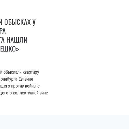
И ОБЫСКАХ У
РА
ГА НАШЛИ
МЕШКО»
и обыскали квартиру
ринбурга Евгения
щего против войны с
щего о коллективной вине