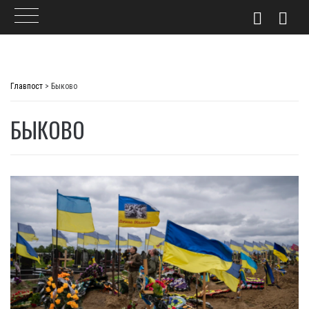
Skip
to
Главпост
>
Быково
content
БЫКОВО