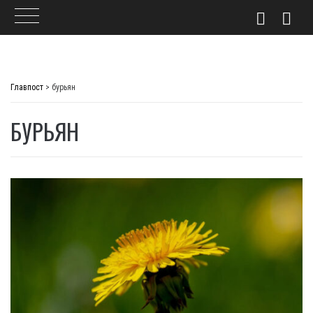
Skip
to
Главпост
>
бурьян
content
БУРЬЯН