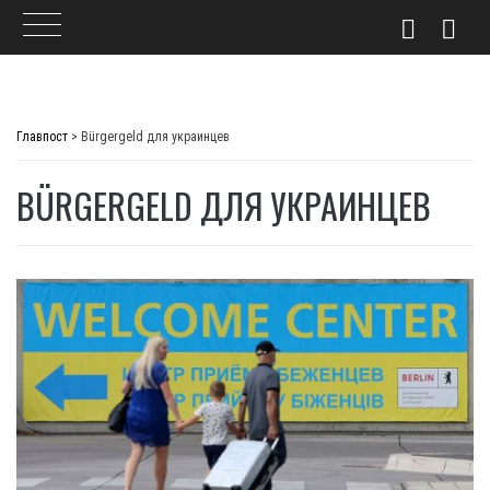
Skip
to
Главпост
>
Bürgergeld для украинцев
content
BÜRGERGELD ДЛЯ УКРАИНЦЕВ